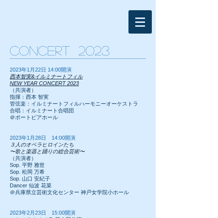
​Concert 2023
2023
年1
月22
日 14:00開演
西本智実&イルミナートフィル
NEW YEAR CONCERT 2023
（共演者）
指揮：西本 智実
管弦楽：イルミナートフィルハーモニーオーケストラ
合唱：イルミナート合唱団
＠ポートピアホール
2023
年1
月28
日 14:00開演
３人のオペラヒロインたち
〜歌と楽器と踊りの総合芸術〜
（共演者）
Sop. 平野 雅世
Sop. 松岡 万希
Sop. 山口 安紀子
Dancer 仙波 花菜
＠兵庫県立芸術文化センター 神戸女学院小ホール
2023
年2
月23
日 15:00開演