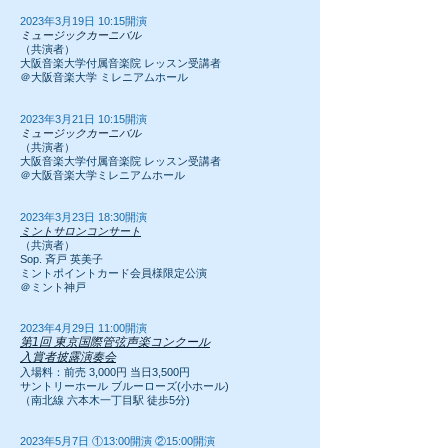
2023
年3
月19日 10:15開演
ミュージックカーニバル
（共演者）
大阪音楽大学付属音楽院 レッスン受講者
＠大阪音楽大学 ミレニアムホール
2023
年3
月21
日 10:15開演
ミュージックカーニバル
（共演者）
大阪音楽大学付属音楽院 レッスン受講者
＠大阪音楽大学ミレニアムホール
2023
年3
月23
日 18:30開演
ミントサロンコンサート
（共演者）
Sop. 斉戸 英美子
ミントポイントカード会員様限定公演
＠ミント神戸
2023年4
月29日 11:00
開演
第1回 東京国際管弦声楽コンクール
入賞者披露演奏会
入場料：前売 3,000円 当日3,500円
サントリーホール ブルーローズ(小ホール)
（南北線 六本木一丁目駅 徒歩5分)
2023年5
月7日 ①13:00
開演 ②15:00開演