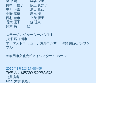
東 平聞
糀谷 栄里子
田中 千佳子
阪上 真知子
中川 正崇 池田 真己
中野 嘉章 満尾 凛
西村 圭市 上茂 優子
長太 優子 森 理奈
鈴木 萌 他
ステージング ケーシーハシモト
指揮 高曲 伸和
オーケストラ ミュージカルコンサート特別編成アンサン
ブル
＠吹田市文化会館メイシアター 中ホール
2023年9月2日 14:00開演
THE ALL MEZZO SOPRANOS
（共演者）
Mez. 大賀 真理子
Mez. 高谷 みのり
Mez. 名島
嘉津栄
Mez. 西村 薫
Mez. 廣澤 敦子
Mez. 山田 愛子
＠兵庫県立芸術文化センター 神戸女学院小ホール​
2023年9月2日 17:30開演
第4回ミュージックフェスタ
＠豊中市立文化芸術センター 小ホール​