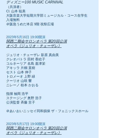
ディズニー100 MUSIC CARNIVAL
（共演者）
Cl. 山本 聡美
大阪音楽大学短期大学部ミュージカル・コース在学生
入場無料
＠阪急うめだ本店 9階 祝祭広場
2023年5月16日 19:00開演
関西二期会サロンオペラ 第20回公演
オペラ《ジュリオ・チェーザレ》
ジュリオ・チェーザレ 影原 真由美
クレオパトラ 田村 香絵子
コルネーリア 名島 嘉津栄
アキッラ 片桐 直樹
セスト 山本 伸子
トロメーオ 上野 緑
クーリオ 山咲 響
ニレーノ 椋本 かおる
指揮 袖岡 浩平
ステージング 奥野 浩子
公演監督 斉藤 言子
＠あいおいニッセイ同和損保 ザ・フェニックスホール
2023年5月17日 19:00開演
関西二期会サロンオペラ 第20回公演
オペラ《ジュリオ・チェーザレ》