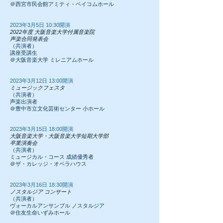
＠西宮市民会館アミティ・ベイコムホール
2023
年3
月5日 10:30開演
2022年度 大阪音楽大学付属音楽院
声楽合同発表会
（共演者）
講座受講生
＠大阪音楽大学 ミレニアムホール
2023
年3
月12
日 13:00開演
ミュージックフェスタ
（共演者）
声楽出演者
＠豊中市立文化芸術センター 小ホール
2023
年3
月15日 18:00開演
大阪音楽大学・大阪音楽大学短期大学部
卒業演奏会
（共演者）
ミュージカル・コース 成績優秀者
＠ザ・カレッジ・オペラハウス
2023
年3
月16日 18:30開演
ノスタルジア コンサート
（共演者）
ヴォーカルアンサンブル ノスタルジア
＠住友生命いずみホール