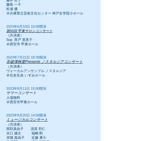
藤井 友子
藤島 一子
松浦 優
＠兵庫県立芸術文化センター 神戸女学院小ホール
2023年6月10日 15:00開演
第50回 甲東サロンコンサート
（共演者）
Sop. 斉戸 英美子
＠西宮市 甲東ホール
2023年7月21日 18:30開演
非破壊検査Presents ノスタルジアコンサート
（共演者）
ヴォーカルアンサンブル ノスタルジア
＠住友生命 いずみホール
2023年8月11
日 15:00開演
サマーコンサート
入場無料
＠西宮市甲東ホール​
2023年8月20日 14:00開演
ミュージカルコンサート
（共演者
）
西田真由子
清原 邦仁
水口 健次
福嶋
勲
岸畑 真由子
近藤 勇斗