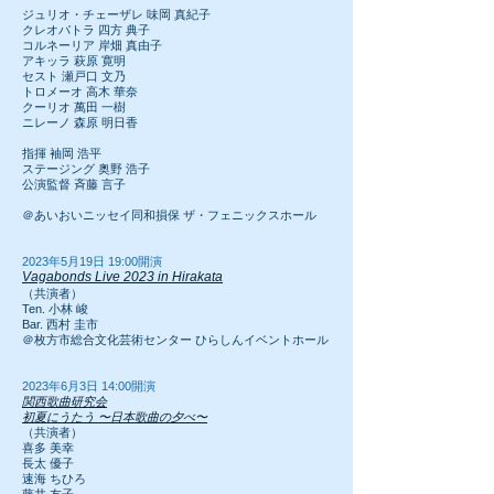
ジュリオ・チェーザレ 味岡 真紀子
クレオパトラ 四方 典子
コルネーリア 岸畑 真由子
アキッラ 萩原 寛明
セスト 瀬戸口 文乃
トロメーオ 高木 華奈
クーリオ 萬田 一樹
ニレーノ 森原 明日香
指揮 袖岡 浩平
ステージング 奥野 浩子
公演監督 斉藤 言子
＠あいおいニッセイ同和損保 ザ・フェニックスホール
2023年5月19日 19:00開演
Vagabonds Live 2023 in Hirakata
（共演者）
Ten. 小林 峻
Bar. 西村 圭市
＠枚方市総合文化芸術センター ひらしんイベントホール
2023年6月3日 14:00開演
関西歌曲研究会
初夏にうたう 〜日本歌曲の夕べ〜
（共演者）
喜多 美幸
長太 優子
速海 ちひろ