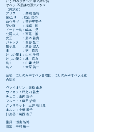
にしのみやオペラ 第２回公演
オペラ 不思議の国のアリス
（共演者）
アリス ：髙嶋 優羽
姉/ユリ ：端山 梨奈
⽩ウサギ ：斉戸英美子
笑い猫 ：福嶋 勲
ドードー⿃：嶋本 晃
公爵夫⼈ ：⻄尾 薫
⼥王 ：藤本 裕貴
ジャック ：⻄影 星⼆
帽⼦屋 ：島影 聖⼈
王 ：桝 貴志
けしの花１：⼭本 千尋
けしの花２：林 真⾐
⿃１ ：⼭﨑 太郎
⿃２ ：⼤原 義⼀
合唱：にしのみやオペラ合唱団、にしのみやオペラ児童
合唱団
ヴァイオリン：赤松 由夏
ヴィオラ：坪之内 裕太
チェロ：山内 瑶子
フルート：藤田 紗織
クラリネット：三井 明日見
ホルン：中橋 慶子
打楽器：葛西 友子
指揮：瀬山 智博
演出​：中村 敬一