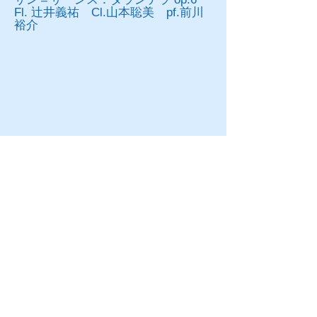
Fl. 辻井義祐 Cl.山本聡美 pf.前川
裕介
​撮影・協力：
大阪音楽大学付属音楽
院
YOASOBI : 夜に駆ける
​【クラシック演奏家が演奏してみた】
Fl. 辻井義祐 Cl.山本聡美 pf.前川裕介